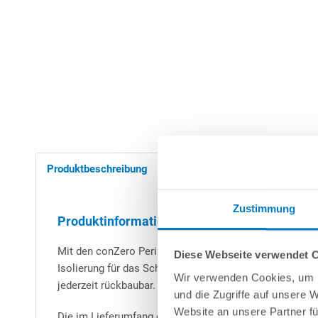
Produktbeschreibung
Anleitungen/Datenblätter
Zustimmung
Produktinformationen "conZero-Set Bodenplat
Mit den conZero Perimeter-Hartschaumplatten können Si
Diese Webseite verwendet 
Isolierung für das Schwimmbecken. Die Platten haben e
Wir verwenden Cookies, um I
jederzeit rückbaubar.
und die Zugriffe auf unsere 
Website an unsere Partner fü
Die im Lieferumfang enthaltenen Vinylplatten haben je