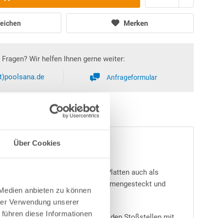
Merken
eichen
Fragen? Wir helfen Ihnen gerne weiter:
at)poolsana.de
Anfrageformular
Über Cookies
 m"
schaffen. Zeitgleich dienen die Platten auch als
Federverbindung, sind schnell zusammengesteckt und
 Medien anbieten zu können
hrer Verwendung unserer
 führen diese Informationen
grund Stoß an Stoß verlegt und an den Stoßstellen mit