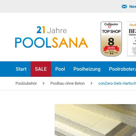
New
Start
SALE
Pool
Poolheizung
Poolroboter
Poolzubehör
Poolbau ohne Beton
conZero-Sets Hartsch