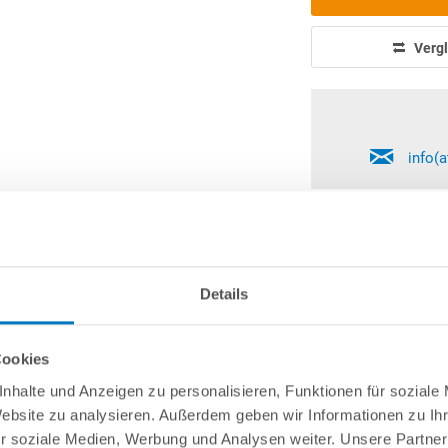
Vergl
info(
Herstellerangaben
Nützliches/Tipps
Finanzierung
Details
te (Hartschaum- und Vinylplatten) für Rundpool Ø 4,20
e mühelos und kostengünstig den Untergrund für Ihren Rundpool er
Cookies
in Maß von jeweils 100 x 50 x 5 cm, verfügen über eine Nut- und 
nhalte und Anzeigen zu personalisieren, Funktionen für soziale
Website zu analysieren. Außerdem geben wir Informationen zu I
r soziale Medien, Werbung und Analysen weiter. Unsere Partner
weils ein Maß von 1200 x 800 x 2 mm, werden auf den fertigen Unter