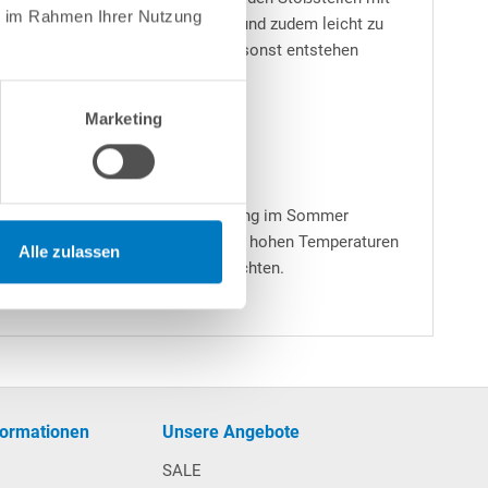
ie im Rahmen Ihrer Nutzung
b kürzester Zeit eine sehr glatte und zudem leicht zu
besondere während des Poolaufbaus sonst entstehen
Marketing
rt kann bei voller Sonneneinstrahlung im Sommer
och vorkommt, dass die Vinylplatten hohen Temperaturen
Alle zulassen
ndig zur Kühlung mit Wasser befeuchten.
formationen
Unsere Angebote
SALE