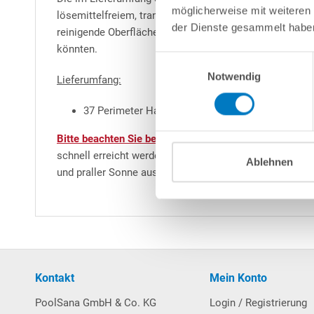
möglicherweise mit weiteren
lösemittelfreiem, transparentem Klebeband (nicht im Lie
der Dienste gesammelt habe
reinigende Oberfläche. Zusätzlich schützt die Vinylsc
könnten.
Einwilligungsauswahl
Notwendig
Lieferumfang:
37 Perimeter Hartschaumplatten + 19 Vinylplatte
Bitte beachten Sie bei der Montage der Vinylplatten:
Di
schnell erreicht werden! Die Montage empfiehlt sich d
Ablehnen
und praller Sonne ausgesetzt sein würden, sind diese z
Kontakt
Mein Konto
PoolSana GmbH & Co. KG
Login / Registrierung