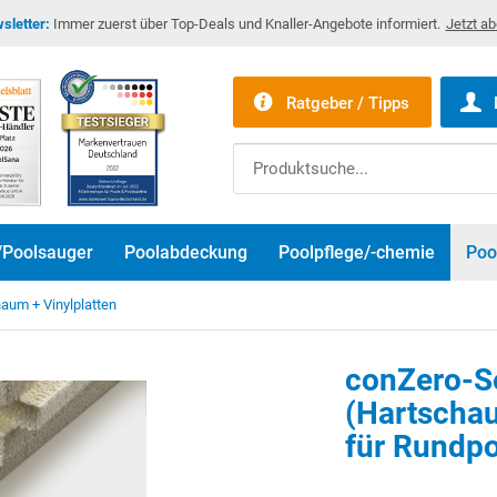
sletter:
Immer zuerst über Top-Deals und Knaller-Angebote informiert.
Jetzt a
Ratgeber / Tipps
/Poolsauger
Poolabdeckung
Poolpflege/-chemie
Poo
aum + Vinylplatten
conZero-S
(Hartschau
für Rundpo