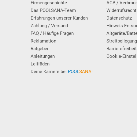
Firmengeschichte
AGB / Verbrau
Das POOLSANA-Team
Widerrufsrecht
Erfahrungen unserer Kunden
Datenschutz
Zahlung / Versand
Hinweis Entso
FAQ / Häufige Fragen
Altgeräte/Batt
Reklamation
Streitbeilegun
Ratgeber
Barrierefreiheit
Anleitungen
Cookie-Einstel
Leitfäden
Deine Karriere bei
POOL
SANA
!