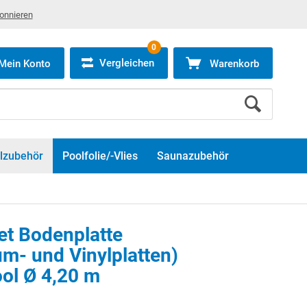
bonnieren
0
Vergleichen
Mein Konto
Warenkorb
lzubehör
Poolfolie/-Vlies
Saunazubehör
et Bodenplatte
m- und Vinylplatten)
ol Ø 4,20 m