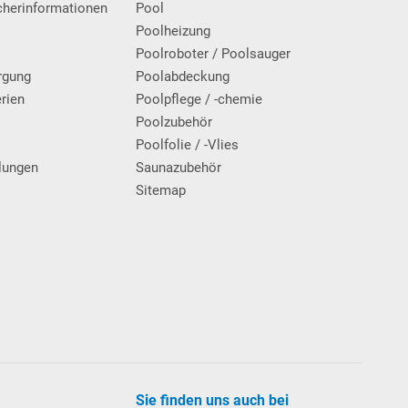
cherinformationen
Pool
Poolheizung
Poolroboter / Poolsauger
rgung
Poolabdeckung
erien
Poolpflege / -chemie
g
Poolzubehör
Poolfolie / -Vlies
lungen
Saunazubehör
Sitemap
Sie finden uns auch bei