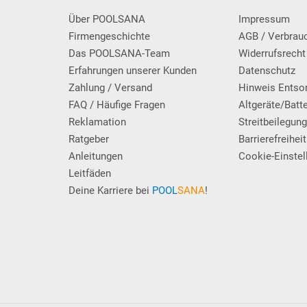
Über POOLSANA
Impressum
Firmengeschichte
AGB / Verbrau
Das POOLSANA-Team
Widerrufsrecht
Erfahrungen unserer Kunden
Datenschutz
Zahlung / Versand
Hinweis Entso
FAQ / Häufige Fragen
Altgeräte/Batt
Reklamation
Streitbeilegun
Ratgeber
Barrierefreiheit
Anleitungen
Cookie-Einstel
Leitfäden
Deine Karriere bei
POOL
SANA
!