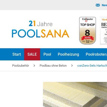
New
Start
SALE
Pool
Poolheizung
Poolroboter
Poolzubehör
Poolbau ohne Beton
conZero-Sets Hartsch