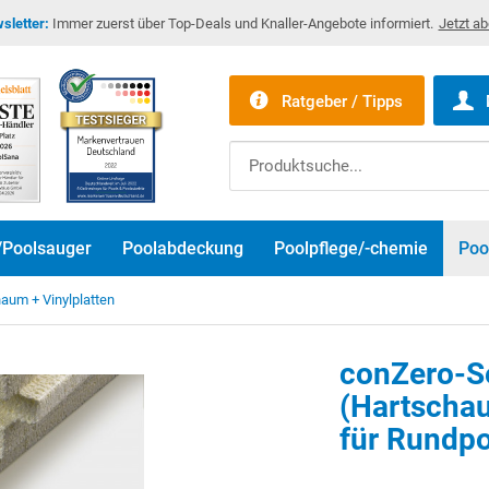
sletter:
Immer zuerst über Top-Deals und Knaller-Angebote informiert.
Jetzt a
Ratgeber / Tipps
/Poolsauger
Poolabdeckung
Poolpflege/-chemie
Poo
aum + Vinylplatten
conZero-S
(Hartschau
für Rundpo