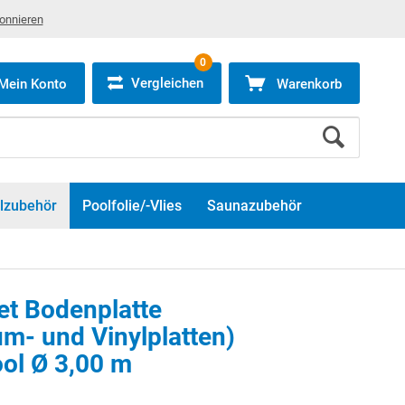
bonnieren
0
Vergleichen
Mein Konto
Warenkorb
lzubehör
Poolfolie/-Vlies
Saunazubehör
et Bodenplatte
m- und Vinylplatten)
ol Ø 3,00 m