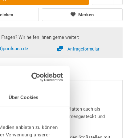
Merken
eichen
Fragen? Wir helfen Ihnen gerne weiter:
at)poolsana.de
Anfrageformular
 m"
Über Cookies
schaffen. Zeitgleich dienen die Platten auch als
Federverbindung, sind schnell zusammengesteckt und
 Medien anbieten zu können
hrer Verwendung unserer
grund Stoß an Stoß verlegt und an den Stoßstellen mit