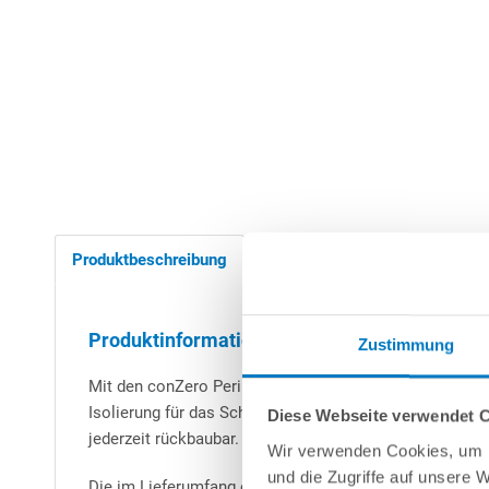
Produktbeschreibung
Anleitungen/Datenblätter
Produktinformationen "conZero-Set Bodenplat
Zustimmung
Mit den conZero Perimeter-Hartschaumplatten können Si
Isolierung für das Schwimmbecken. Die Platten haben e
Diese Webseite verwendet 
jederzeit rückbaubar.
Wir verwenden Cookies, um I
und die Zugriffe auf unsere 
Die im Lieferumfang enthaltenen Vinylplatten haben je