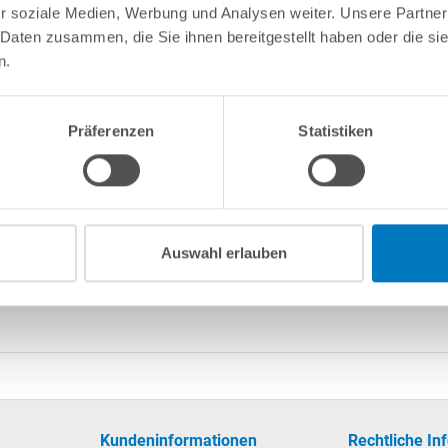
r soziale Medien, Werbung und Analysen weiter. Unsere Partner
ferumfang enthalten) miteinander verklebt. So erhalten Sie innerhal
 Daten zusammen, die Sie ihnen bereitgestellt haben oder die s
hicht die Hartschaumplatten vor punktuellen Druckstellen, die ins
n.
Präferenzen
Statistiken
n
e Vinylplatten sind bis max. 55 °C temperaturbeständig. Dieser We
Auswahl erlauben
eshalb an kühleren Tagen. Falls es trotz sorgfältiger Planung denn
u kühlen. Dazu am besten Vlies über die Vinylplatten legen und stä
Kundeninformationen
Rechtliche In