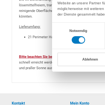
Website an unsere Partner fü
lösemittelfreiem, transparentem Klebeband (nicht im Lie
möglicherweise mit weiteren
reinigende Oberfläche. Zusätzlich schützt die Vinylsc
der Dienste gesammelt habe
könnten.
Einwilligungsauswahl
Lieferumfang:
Notwendig
21 Perimeter Hartschaumplatten + 10 Vinylplatte
Bitte beachten Sie bei der Montage der Vinylplatten:
Di
Ablehnen
schnell erreicht werden! Die Montage empfiehlt sich d
und praller Sonne ausgesetzt sein würden, sind diese z
Kontakt
Mein Konto