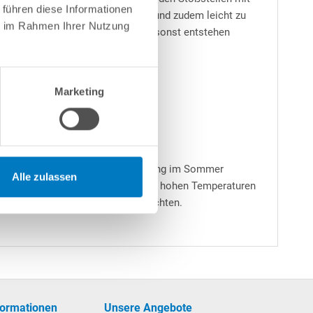
 führen diese Informationen
b kürzester Zeit eine sehr glatte und zudem leicht zu
ie im Rahmen Ihrer Nutzung
besondere während des Poolaufbaus sonst entstehen
Marketing
rt kann bei voller Sonneneinstrahlung im Sommer
Alle zulassen
och vorkommt, dass die Vinylplatten hohen Temperaturen
ndig zur Kühlung mit Wasser befeuchten.
formationen
Unsere Angebote