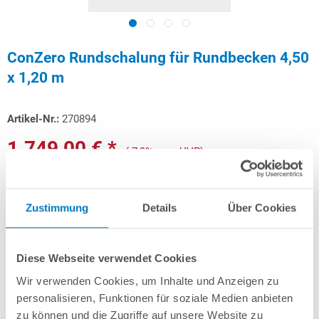
ConZero Rundschalung für Rundbecken 4,50
x 1,20 m
Artikel-Nr.:
270894
1.749,00 € *
(-7,9% vom UVP)
UVP:
1.899,00 € *
inkl. gesetzlicher MwSt.
zzgl. Versandkosten; ab 99,- frachtfrei
Zustimmung
Details
Über Cookies
Versandkostenfreie Lieferung!
Lieferung in ca. 5-10 Arbeitstagen
Diese Webseite verwendet Cookies
Schon ab 52,25 € monatlich
finanzieren
Wir verwenden Cookies, um Inhalte und Anzeigen zu
Weitere Informationen
personalisieren, Funktionen für soziale Medien anbieten
zu können und die Zugriffe auf unsere Website zu