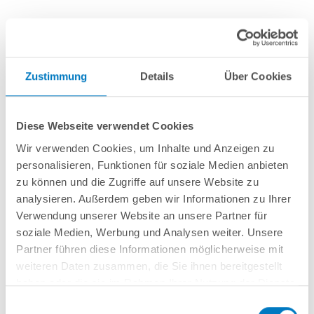
Passende Produkte für dieses Projekt
Zustimmung
Details
Über Cookies
Diese Webseite verwendet Cookies
Wir verwenden Cookies, um Inhalte und Anzeigen zu
personalisieren, Funktionen für soziale Medien anbieten
zu können und die Zugriffe auf unsere Website zu
analysieren. Außerdem geben wir Informationen zu Ihrer
Verwendung unserer Website an unsere Partner für
soziale Medien, Werbung und Analysen weiter. Unsere
Stahlwand-Rundpool
conZero-Set Bodenplatte
Partner führen diese Informationen möglicherweise mit
POOLSANA HQ mit Alu-
(Hartschaum- und
Handlauf 4,00 x 1,50 m
Vinylplatten) für Rundpool
weiteren Daten zusammen, die Sie ihnen bereitgestellt
PLUS-Set |
Ø 4,00 m
haben oder die sie im Rahmen Ihrer Nutzung der Dienste
Teil-/Kompletteinbau
1.999,00 € *
779,00 € *
gesammelt haben.
Einwilligungsauswahl
UVP:
3.399,00 € *
UVP:
1.099,00 € *