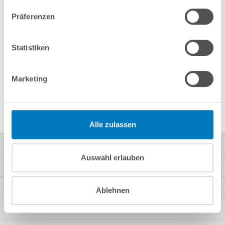
Merken
Vergleichen
Präferenzen
Fragen? Wir helfen Ihnen gerne weiter:
Statistiken
info(at)poolsana.de
Anfrageformular
Marketing
Produktbeschreibung
Alle zulassen
Kontakt
Auswahl erlauben
Mein Konto
Kundeninformationen
Ablehnen
Rechtliche Informationen