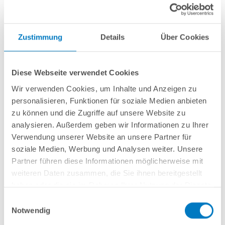
Bodenanker 8 mm aus Edelstahl (für
Zustimmung
Details
Über Cookies
eingebaute Pools)
Diese Webseite verwendet Cookies
Artikel-Nr.:
210660
Wir verwenden Cookies, um Inhalte und Anzeigen zu
5,99 € *
(-25,03% vom UVP)
personalisieren, Funktionen für soziale Medien anbieten
UVP:
7,99 € *
zu können und die Zugriffe auf unsere Website zu
analysieren. Außerdem geben wir Informationen zu Ihrer
inkl. gesetzlicher MwSt.
zzgl. Versandkosten; ab 99,- frachtfrei
Verwendung unserer Website an unsere Partner für
Lieferung in ca. 1-3 Arbeitstagen
soziale Medien, Werbung und Analysen weiter. Unsere
Partner führen diese Informationen möglicherweise mit
Bodenanker 8 mm aus Edelstahl (für eingebaute Pools)
weiteren Daten zusammen, die Sie ihnen bereitgestellt
haben oder die sie im Rahmen Ihrer Nutzung der Dienste
gesammelt haben.
Einwilligungsauswahl
In den Warenkorb
Notwendig