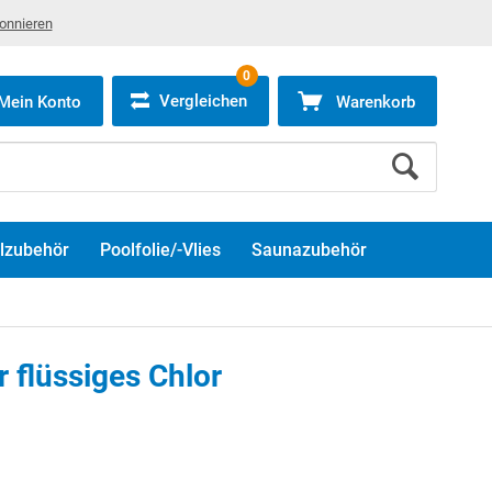
bonnieren
0
Vergleichen
Mein Konto
Warenkorb
lzubehör
Poolfolie/-Vlies
Saunazubehör
r flüssiges Chlor