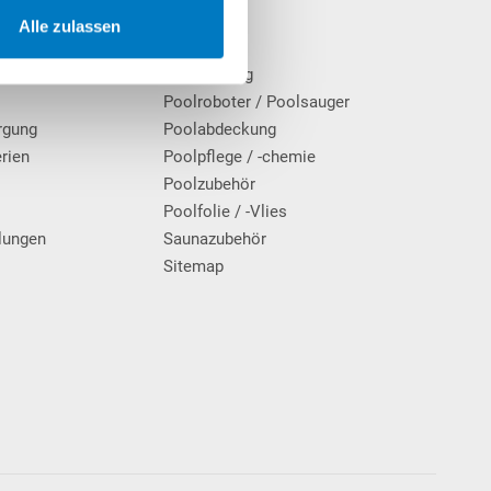
SALE
Alle zulassen
cherinformationen
Pool
Poolheizung
Poolroboter / Poolsauger
rgung
Poolabdeckung
erien
Poolpflege / -chemie
g
Poolzubehör
Poolfolie / -Vlies
lungen
Saunazubehör
Sitemap