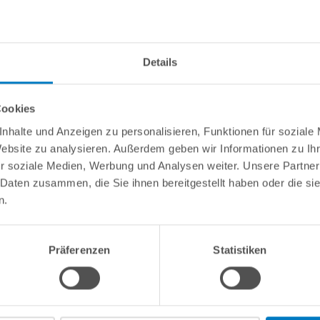
info(
Details
Cookies
nhalte und Anzeigen zu personalisieren, Funktionen für soziale
Chlor"
Website zu analysieren. Außerdem geben wir Informationen zu I
r soziale Medien, Werbung und Analysen weiter. Unsere Partner
sigchlor hemmt. Dadurch werden die Injektionsventile sauber gehalte
 Daten zusammen, die Sie ihnen bereitgestellt haben oder die s
ssigchlor-Kanister gekippt. 200 ml reichen für ca. 20 l Flüssigchlor.
n.
Präferenzen
Statistiken
Kundeninformationen
Rechtliche In