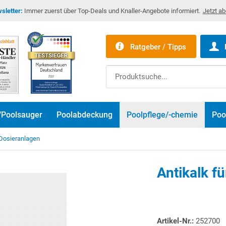
sletter:
Immer zuerst über Top-Deals und Knaller-Angebote informiert.
Jetzt a
Ratgeber / Tipps
/Poolsauger
Poolabdeckung
Poolpflege/-chemie
Poo
Dosieranlagen
Antikalk fü
Artikel-Nr.:
252700