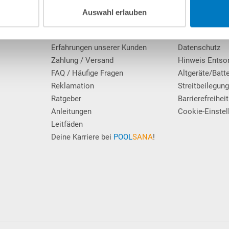
Über POOLSANA
Impressum
Auswahl erlauben
Firmengeschichte
AGB / Verbrau
Das POOLSANA-Team
Widerrufsrecht
Erfahrungen unserer Kunden
Datenschutz
Zahlung / Versand
Hinweis Entso
FAQ / Häufige Fragen
Altgeräte/Batt
Reklamation
Streitbeilegun
Ratgeber
Barrierefreiheit
Anleitungen
Cookie-Einstel
Leitfäden
Deine Karriere bei
POOL
SANA
!