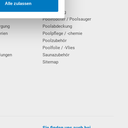
Alle zulassen
cherinformationen
Pool
Poolheizung
Poolroboter / Poolsauger
rgung
Poolabdeckung
erien
Poolpflege / -chemie
g
Poolzubehör
Poolfolie / -Vlies
lungen
Saunazubehör
Sitemap
Sie finden uns auch bei