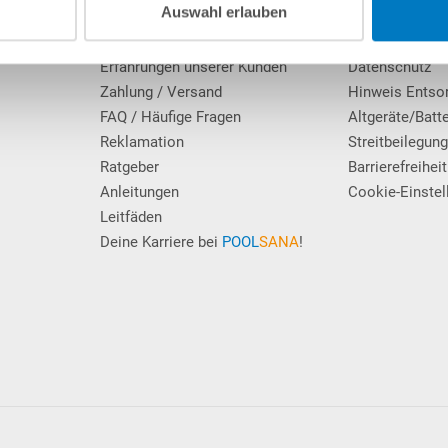
Auswahl erlauben
Firmengeschichte
AGB / Verbrau
Das POOLSANA-Team
Widerrufsrecht
Erfahrungen unserer Kunden
Datenschutz
Zahlung / Versand
Hinweis Entso
FAQ / Häufige Fragen
Altgeräte/Batt
Reklamation
Streitbeilegun
Ratgeber
Barrierefreiheit
Anleitungen
Cookie-Einstel
Leitfäden
Deine Karriere bei
POOL
SANA
!