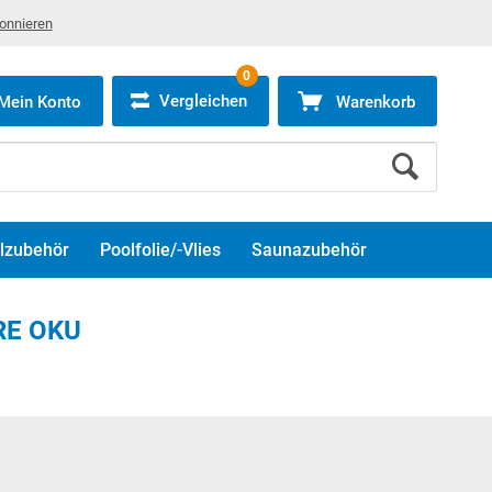
bonnieren
0
Vergleichen
Mein Konto
Warenkorb
lzubehör
Poolfolie/-Vlies
Saunazubehör
URE OKU