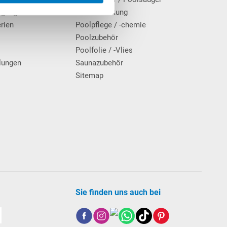
rgung
Poolabdeckung
erien
Poolpflege / -chemie
g
Poolzubehör
Poolfolie / -Vlies
lungen
Saunazubehör
Sitemap
Sie finden uns auch bei