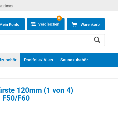
bonnieren
0
Vergleichen
Mein Konto
Warenkorb
lzubehör
Poolfolie/-Vlies
Saunazubehör
ürste 120mm (1 von 4)
n F50/F60