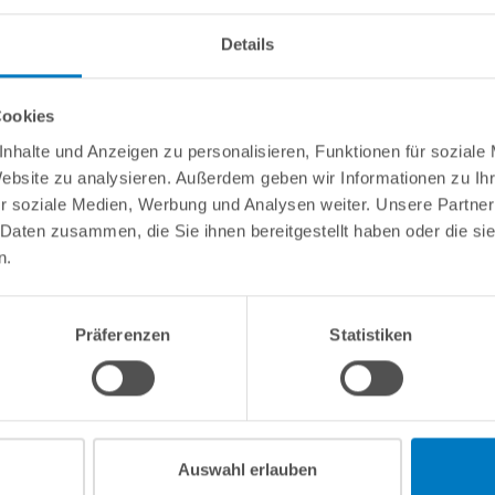
info(
Details
Cookies
nhalte und Anzeigen zu personalisieren, Funktionen für soziale
Website zu analysieren. Außerdem geben wir Informationen zu I
(1 von 4) für Dolphin F50/F60"
r soziale Medien, Werbung und Analysen weiter. Unsere Partner
 Aussparung für Canebo-Ring (nicht im Lieferumfang enthalten!).
 Daten zusammen, die Sie ihnen bereitgestellt haben oder die s
n.
Präferenzen
Statistiken
Kundeninformationen
Rechtliche In
Über POOLSANA
Impressum
Firmengeschichte
AGB / Verbrau
Das POOLSANA-Team
Widerrufsrecht
Auswahl erlauben
Erfahrungen unserer Kunden
Datenschutz