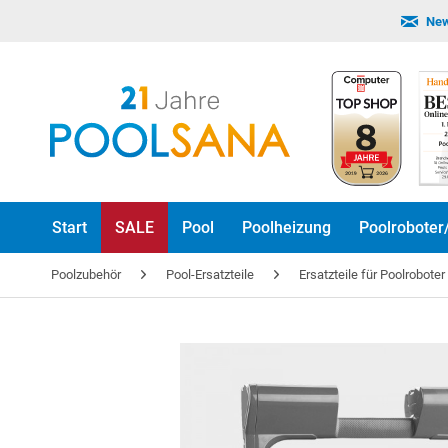
New
Start
SALE
Pool
Poolheizung
Poolroboter
Poolzubehör
Pool-Ersatzteile
Ersatzteile für Poolrobote