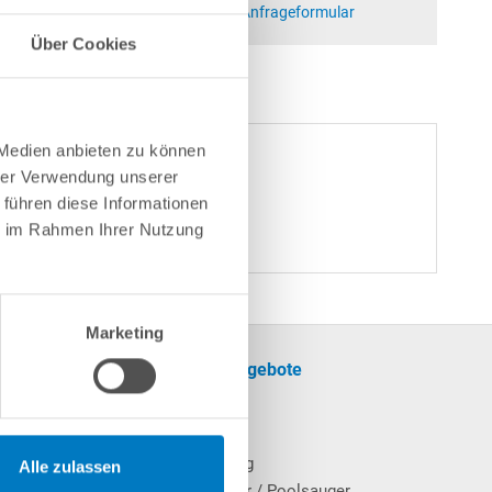
at)poolsana.de
Anfrageformular
Über Cookies
 Medien anbieten zu können
hrer Verwendung unserer
 führen diese Informationen
ie im Rahmen Ihrer Nutzung
Marketing
formationen
Unsere Angebote
SALE
cherinformationen
Pool
Poolheizung
Alle zulassen
Poolroboter / Poolsauger