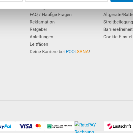
Zahlung / Versand
Hinweis Entso
FAQ / Häufige Fragen
Altgeräte/Batt
Reklamation
Streitbeilegun
Ratgeber
Barrierefreiheit
Anleitungen
Cookie-Einstel
Leitfäden
Deine Karriere bei
POOL
SANA
!