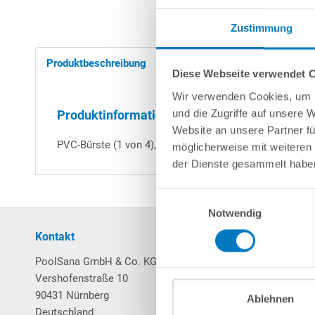
Zustimmung
Produktbeschreibung
Herstellerangaben
Diese Webseite verwendet 
Wir verwenden Cookies, um I
und die Zugriffe auf unsere 
Produktinformationen "1 Combi Bürste 120mm 
Website an unsere Partner fü
PVC-Bürste (1 von 4), passend für Dolphin F50/F60. Mit
möglicherweise mit weiteren
der Dienste gesammelt habe
Einwilligungsauswahl
Notwendig
Kontakt
Mein Konto
PoolSana GmbH & Co. KG
Login / Registrierung
Vershofenstraße 10
Merkzettel
90431 Nürnberg
Warenkorb
Ablehnen
Deutschland
Bestellungen