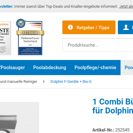
sletter:
Immer zuerst über Top-Deals und Knaller-Angebote informiert.
Jetzt a
Ratgeber / Tipps
/Poolsauger
Poolabdeckung
Poolpflege/-chemie
Poo
r und manuelle Reiniger
Dolphin F-Geräte + Bio-S
1 Combi B
für Dolphi
Artikel-Nr.:
252545