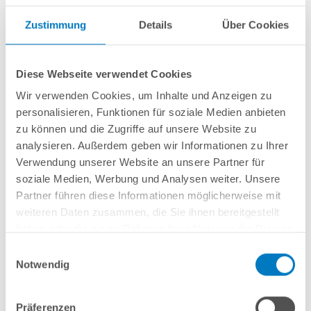
Zustimmung
Details
Über Cookies
Diese Webseite verwendet Cookies
Wir verwenden Cookies, um Inhalte und Anzeigen zu
personalisieren, Funktionen für soziale Medien anbieten
zu können und die Zugriffe auf unsere Website zu
analysieren. Außerdem geben wir Informationen zu Ihrer
Verwendung unserer Website an unsere Partner für
soziale Medien, Werbung und Analysen weiter. Unsere
Poolfilter im Erdboden: So bauen Sie einen
Partner führen diese Informationen möglicherweise mit
Technikschacht
weiteren Daten zusammen, die Sie ihnen bereitgestellt
Filteranlage / Poolpumpe
haben oder die sie im Rahmen Ihrer Nutzung der Dienste
gesammelt haben.
Einwilligungsauswahl
Neben eleganten Swimmingpools, die jeden Garten
Notwendig
optisch aufwerten, wirken die Technikkomponenten derer
eher unästhetisch. Aus dem Grund werden die Rohre
Präferenzen