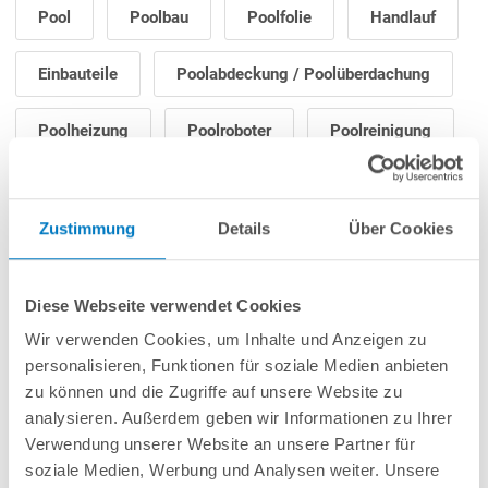
Pool
Poolbau
Poolfolie
Handlauf
Einbauteile
Poolabdeckung / Poolüberdachung
Poolheizung
Poolroboter
Poolreinigung
Poolpflege
Filteranlage / Poolpumpe
Zustimmung
Details
Über Cookies
Poolleiter
Poolbeleuchtung
Gegenstromanlage
Poolzubehör
Diese Webseite verwendet Cookies
Wir verwenden Cookies, um Inhalte und Anzeigen zu
Saunazubehör
personalisieren, Funktionen für soziale Medien anbieten
zu können und die Zugriffe auf unsere Website zu
analysieren. Außerdem geben wir Informationen zu Ihrer
Verwendung unserer Website an unsere Partner für
soziale Medien, Werbung und Analysen weiter. Unsere