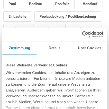
Pool
Poolbau
Poolfolie
Handlauf
Einbauteile
Poolabdeckung / Poolüberdachung
Poolheizung
Poolroboter
Poolreinigung
Poolpflege
Filteranlage / Poolpumpe
Zustimmung
Details
Über Cookies
Poolleiter
Poolbeleuchtung
Diese Webseite verwendet Cookies
Gegenstromanlage
Poolzubehör
Wir verwenden Cookies, um Inhalte und Anzeigen zu
personalisieren, Funktionen für soziale Medien anbieten
Saunazubehör
zu können und die Zugriffe auf unsere Website zu
analysieren. Außerdem geben wir Informationen zu Ihrer
Verwendung unserer Website an unsere Partner für
soziale Medien, Werbung und Analysen weiter. Unsere
Partner führen diese Informationen möglicherweise mit