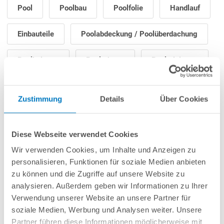
Pool
Poolbau
Poolfolie
Handlauf
Einbauteile
Poolabdeckung / Poolüberdachung
Poolheizung
Poolroboter
Poolreinigung
Poolpflege
Filteranlage / Poolpumpe
Zustimmung
Details
Über Cookies
Poolleiter
Poolbeleuchtung
Diese Webseite verwendet Cookies
Gegenstromanlage
Poolzubehör
Wir verwenden Cookies, um Inhalte und Anzeigen zu
personalisieren, Funktionen für soziale Medien anbieten
Saunazubehör
zu können und die Zugriffe auf unsere Website zu
analysieren. Außerdem geben wir Informationen zu Ihrer
Verwendung unserer Website an unsere Partner für
soziale Medien, Werbung und Analysen weiter. Unsere
Partner führen diese Informationen möglicherweise mit