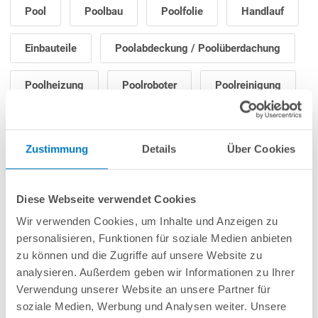
Pool
Poolbau
Poolfolie
Handlauf
Einbauteile
Poolabdeckung / Poolüberdachung
Poolheizung
Poolroboter
Poolreinigung
Poolpflege
Filteranlage / Poolpumpe
Zustimmung
Details
Über Cookies
Poolleiter
Poolbeleuchtung
Gegenstromanlage
Poolzubehör
Diese Webseite verwendet Cookies
Wir verwenden Cookies, um Inhalte und Anzeigen zu
Saunazubehör
personalisieren, Funktionen für soziale Medien anbieten
zu können und die Zugriffe auf unsere Website zu
analysieren. Außerdem geben wir Informationen zu Ihrer
Verwendung unserer Website an unsere Partner für
soziale Medien, Werbung und Analysen weiter. Unsere